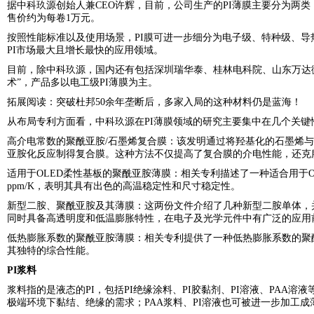
据中科玖源创始人兼CEO许辉，目前，公司生产的PI薄膜主要分为两类：一
售价约为每卷1万元。
按照性能标准以及使用场景，
PI膜
可进一步细分为电子级、特种级、导
PI市场最大且增长最快的应用领域。
目前，除中科玖源，国内还有包括深圳
瑞华泰
、桂林电科院、山东万达微
术”，产品多以电工级PI薄膜为主。
拓展阅读：
突破杜邦50余年垄断后，多家入局的这种材料仍是蓝海！
从布局专利方面看，中科玖源在PI薄膜领域的研究主要集中在几个关
高介电常数的聚酰亚胺/石墨烯复合膜：该发明通过将羟基化的石墨烯
亚胺化反应制得复合膜。这种方法不仅提高了复合膜的介电性能，还克
适用于OLED柔性基板的聚酰亚胺薄膜：相关专利描述了一种适合用于O
ppm/K，表明其具有出色的高温稳定性和尺寸稳定性。
新型二胺、聚酰亚胺及其薄膜：这两份文件介绍了几种新型二胺单体，
同时具备高透明度和低温膨胀特性，在电子及光学元件中有广泛的应用
低热膨胀系数的聚酰亚胺薄膜：相关专利提供了一种低热膨胀系数的聚
其独特的综合性能。
PI浆料
浆料指的是液态的PI，包括PI绝缘涂料、PI胶黏剂、PI溶液、PAA
极端环境下黏结、绝缘的需求；PAA浆料、PI溶液也可被进一步加工