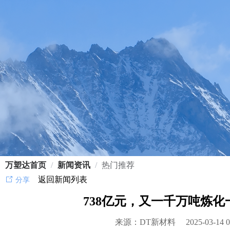
万塑达首页
/
新闻资讯
/
热门推荐
返回新闻列表
分享
738亿元，又一千万吨炼化
来源：DT新材料
2025-03-14 0