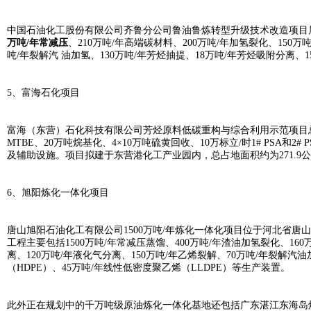
中国石油化工股份有限公司齐鲁分公司鲁油鲁炼转型升级技术改造项目属于
万吨/年常减压
、210万吨/年高端碳材料、200万吨/年加氢裂化、150
吨/年裂解汽 油加氢、130万吨/年芳烃抽提、18万吨/年芳烃吸附分离、
5、富海石化项目
富海（东营）石化科技有限公司芳烃原料低碳重构与综合利用示范项目总投
MTBE、20万吨烷基化、4×10万吨硫黄回收、10万标立/时1# PSA和2
及辅助设施。项目拟建于东营港化工产业园内，总占地面积约为271.9公顷，
6、旭阳炼化一体化项目
唐山旭阳石油化工有限公司1500万吨/年炼化一体化项目位于河北省唐
工程主要包括1500万吨/年常减压蒸馏、400万吨/年渣油加氢裂化、160
离、120万吨/年液化气分离、150万吨/年乙烯裂解、70万吨/年裂解汽油
（HDPE）、45万吨/年线性低密度聚乙烯（LLDPE）等生产装置。
此外正在规划中的千万吨级原油炼化一体化基地还包括广东湛江东海岛炼化二