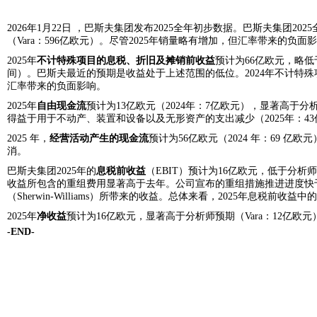
2026年1月22日 ，
巴斯夫集团
发布2025全年初步数据。巴斯夫集团2025
（Vara：596亿欧元）。尽管2025年销量略有增加，但汇率带来的
2025年
不计特殊项目的息税、折旧及摊销前收益
预计为66亿欧元，略低于
间）。巴斯夫最近的预期是收益处于上述范围的低位。2024年不计特
汇率带来的负面影响。
2025年
自由现金流
预计为13亿欧元（2024年：7亿欧元），显著高于
得益于用于不动产、装置和设备以及无形资产的支出减少（2025年：43亿
2025 年，
经营活动产生的现金流
预计为56亿欧元（2024 年：69
消。
巴斯夫集团2025年的
息税前收益
（EBIT）预计为16亿欧元，低于分析师
收益所包含的重组费用显著高于去年。公司宣布的重组措施推进进度快于
（Sherwin-Williams）所带来的收益。总体来看，2025年息税前收
2025年
净收
益
预计为16亿欧元，显著高于分析师预期（Vara：12亿欧元），
-END-