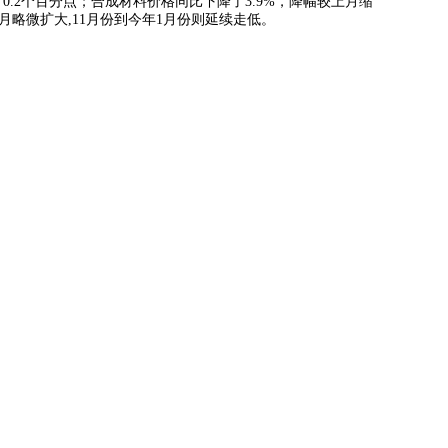
0.2个百分点；合成材料价格同比下降了3.9%，降幅较上月缩
月略微扩大,11月份到今年1月份则延续走低。