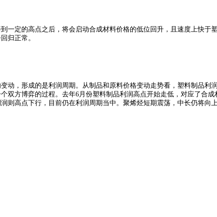
到一定的高点之后，将会启动合成材料价格的低位回升，且速度上快于塑
今回归正常。
的变动，形成的是利润周期。从制品和原料价格变动走势看，塑料制品利
个双方博弈的过程。去年6月份塑料制品利润高点开始走低，对应了合成
利润则高点下行，目前仍在利润周期当中。聚烯烃短期震荡，中长仍将向